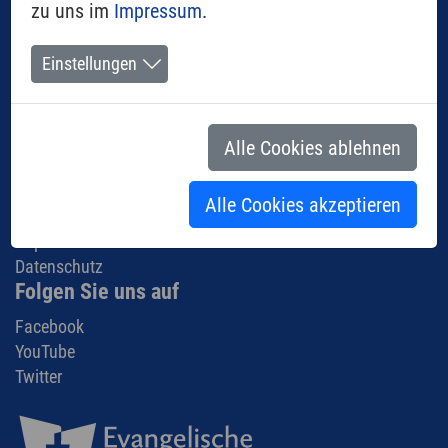
Kirche - Über uns
zu uns im
Impressum
.
Aus der Gemeinde
Termine
Einstellungen
Gemeindeleben
Glaube & Leben
Information
Alle Cookies ablehnen
Startseite
Kontakt
Alle Cookies akzeptieren
Links
Impressum
Datenschutz
Folgen Sie uns auf
Facebook
YouTube
Twitter