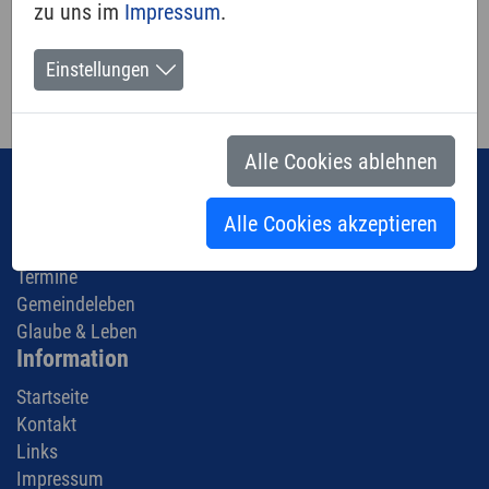
zu uns im
Impressum
.
Bestattung
Einstellungen
Alle Cookies ablehnen
Navigation
Kirche - Über uns
Alle Cookies akzeptieren
Aus der Gemeinde
Termine
Gemeindeleben
Glaube & Leben
Information
Startseite
Kontakt
Links
Impressum